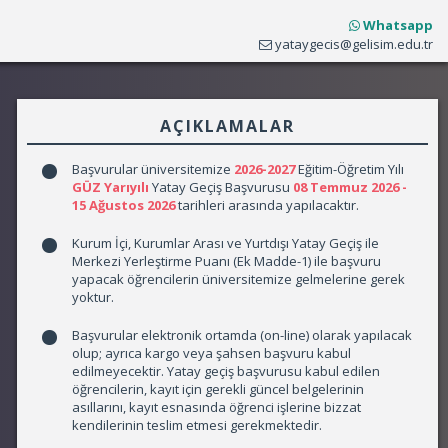
Whatsapp
yataygecis@gelisim.edu.tr
AÇIKLAMALAR
Başvurular üniversitemize
2026-2027
Eğitim-Öğretim Yılı
GÜZ Yarıyılı
Yatay Geçiş Başvurusu
08 Temmuz 2026 -
15 Ağustos 2026
tarihleri arasında yapılacaktır.
Kurum İçi, Kurumlar Arası ve Yurtdışı Yatay Geçiş ile
Merkezi Yerleştirme Puanı (Ek Madde-1) ile başvuru
yapacak öğrencilerin üniversitemize gelmelerine gerek
yoktur.
Başvurular elektronik ortamda (on-line) olarak yapılacak
olup; ayrıca kargo veya şahsen başvuru kabul
edilmeyecektir. Yatay geçiş başvurusu kabul edilen
öğrencilerin, kayıt için gerekli güncel belgelerinin
asıllarını, kayıt esnasında öğrenci işlerine bizzat
kendilerinin teslim etmesi gerekmektedir.